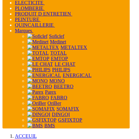
ELECTICITE
PLOMBERIE
PRODUIT D ENTRETIEN
PEINTURE
QUINCAILLERIE
Marques
Soficlef
Medinet
METALTEX
TOTAL
EMTOP
LE CHAT
PHILIPS
ENERGICAL
MONO
BEETRO
Parex
FABRO
OriBer
SOMAFIX
DINGQI
GSFIXTOP
BMS
ACCEUIL