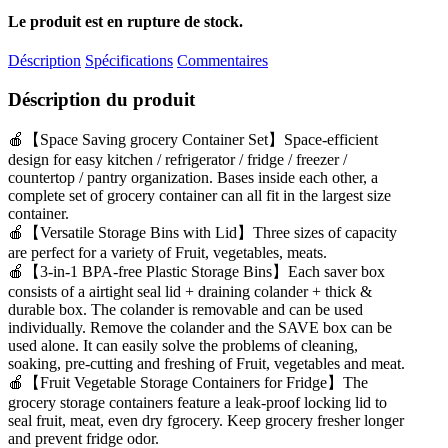
Le produit est en rupture de stock.
Déscription
Spécifications
Commentaires
Déscription du produit
🍎【Space Saving grocery Container Set】Space-efficient 
design for easy kitchen / refrigerator / fridge / freezer / 
countertop / pantry organization. Bases inside each other, a 
complete set of grocery container can all fit in the largest size 
container.

🍎【Versatile Storage Bins with Lid】Three sizes of capacity 
are perfect for a variety of Fruit, vegetables, meats.

🍎【3-in-1 BPA-free Plastic Storage Bins】Each saver box 
consists of a airtight seal lid + draining colander + thick & 
durable box. The colander is removable and can be used 
individually. Remove the colander and the SAVE box can be 
used alone. It can easily solve the problems of cleaning, 
soaking, pre-cutting and freshing of Fruit, vegetables and meat.

🍎【Fruit Vegetable Storage Containers for Fridge】The 
grocery storage containers feature a leak-proof locking lid to 
seal fruit, meat, even dry fgrocery. Keep grocery fresher longer 
and prevent fridge odor.
