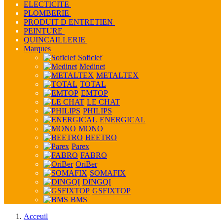
ELECTICITE
PLOMBERIE
PRODUIT D ENTRETIEN
PEINTURE
QUINCAILLERIE
Marques
Soficlef
Medinet
METALTEX
TOTAL
EMTOP
LE CHAT
PHILIPS
ENERGICAL
MONO
BEETRO
Parex
FABRO
OriBer
SOMAFIX
DINGQI
GSFIXTOP
BMS
Acceuil