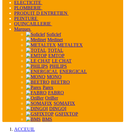
ELECTICITE
PLOMBERIE
PRODUIT D ENTRETIEN
PEINTURE
QUINCAILLERIE
Marques
Soficlef
Medinet
METALTEX
TOTAL
EMTOP
LE CHAT
PHILIPS
ENERGICAL
MONO
BEETRO
Parex
FABRO
OriBer
SOMAFIX
DINGQI
GSFIXTOP
BMS
ACCEUIL