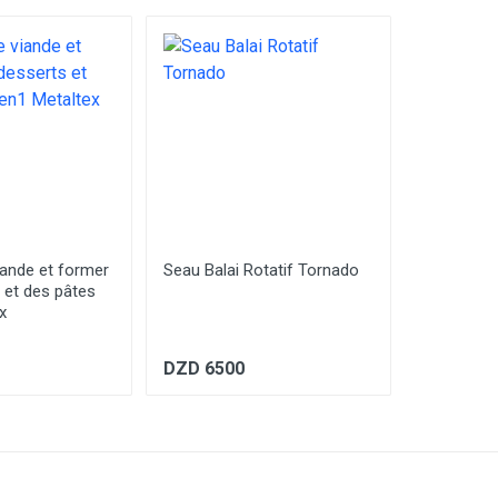
iande et former
Seau Balai Rotatif Tornado
L'appareil
 et des pâtes
pour râper
x
légumes e
l'original 
DZD 6500
DZD 280