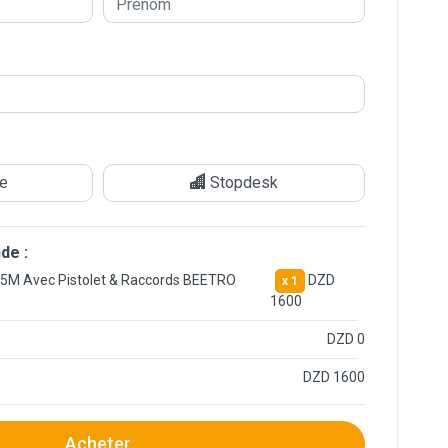
le
Stopdesk
de :
15M Avec Pistolet & Raccords BEETRO
DZD
x 1
1600
DZD 0
DZD 1600
Acheter